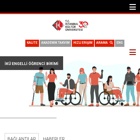
KALİTE
AKADEMİK TAKVİM
HIZLI ERİŞİM
ARAMA
ENG
İKÜ ENGELLI ÖĞRENCI BIRIMI
BAĞLANTILAR
HABERLER