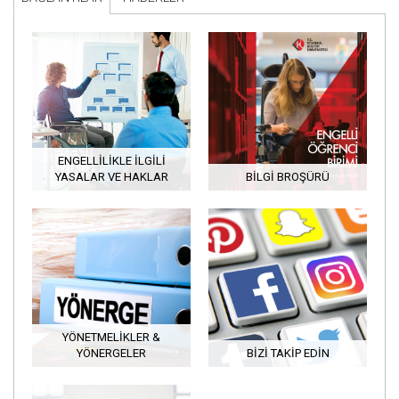
ENGELLILIKLE İLGILI
YASALAR VE HAKLAR
BILGI BROŞÜRÜ
YÖNETMELIKLER &
YÖNERGELER
BIZI TAKIP EDIN