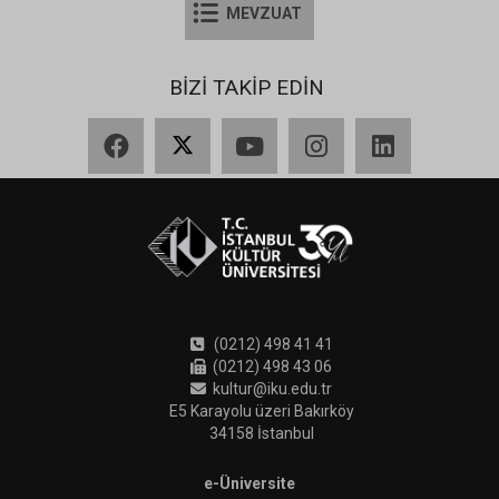
MEVZUAT
BİZİ TAKİP EDİN
Facebook
X
YouTube
Instagram
LinkedIn
(0212) 498 41 41
(0212) 498 43 06
kultur@iku.edu.tr
E5 Karayolu üzeri Bakırköy
34158 İstanbul
e-Üniversite