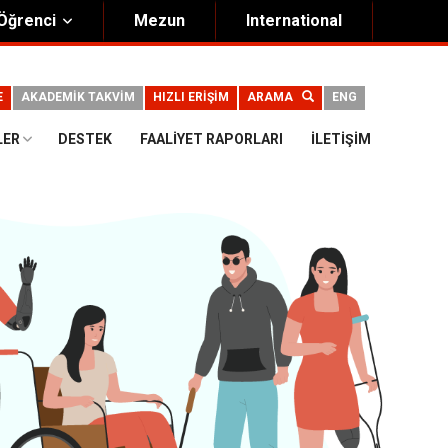
Öğrenci
Mezun
International
E
AKADEMİK TAKVİM
HIZLI ERİŞİM
ARAMA
ENG
LER
DESTEK
FAALIYET RAPORLARI
İLETIŞIM