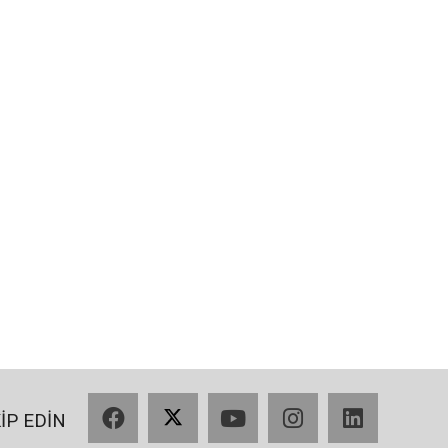
Facebook
X
YouTube
Instagram
LinkedIn
KİP EDİN