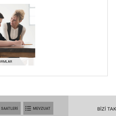
ORMLAR
BİZİ TA
 SAATLERİ
MEVZUAT