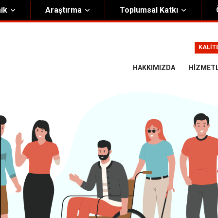
ik
Araştırma
Toplumsal Katkı
m
Kurumsal
KALİT
Onursal Başkan
Görsel Kimlik Rehberi
HAKKIMIZDA
HIZMET
i Heyet
Kalite Yönetim Sistemi
ük
Stratejik Plan
asyon Şeması
Eğiticinin Eğitimi Programı
Bilgi Güvenliği
Politikalar