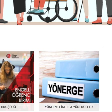
I BROŞÜRÜ
YÖNETMELIKLER & YÖNERGELER