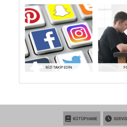
BIZI TAKIP EDIN
F
KÜTÜPHANE
SERVİS