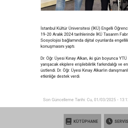
İstanbul Kültür Üniversitesi (İKÜ) Engelli Öğren
19-20 Aralık 2024 tarihlerinde İKÜ Tasarım Fabrik
Sosyolojisi bağlamında dijital oyunlarda engellil
konuşmasını yaptı.
Dr. Öğr. Üyesi Kınay Alkan, iki gün boyunca YTÜ 
yarışacak ekiplere erişilebilirlik farkındalığı ve
üstlendi. Dr. Öğr. Üyesi Kınay Alkan’ın danışma
etkinliğe destek verdi.
Son Güncelleme Tarihi: Cu, 01/03/2025 - 13:1
KÜTÜPHANE
SERVİS