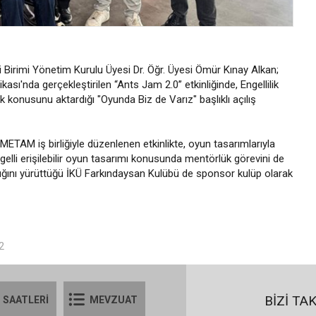
ci Birimi Yönetim Kurulu Üyesi Dr. Öğr. Üyesi Ömür Kınay Alkan;
ası'nda gerçekleştirilen “Ants Jam 2.0” etkinliğinde, Engellilik
ik konusunu aktardığı "Oyunda Biz de Varız" başlıklı açılış
METAM iş birliğiyle düzenlenen etkinlikte, oyun tasarımlarıyla
 engelli erişilebilir oyun tasarımı konusunda mentörlük görevini de
nlığını yürüttüğü İKÜ Farkındaysan Kulübü de sponsor kulüp olarak
2
BİZİ TA
 SAATLERİ
MEVZUAT