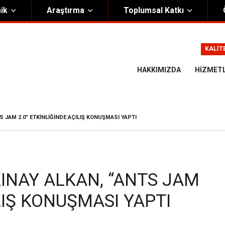
ik
Araştırma
Toplumsal Katkı
m
Kurumsal
KALİT
Onursal Başkan
Görsel Kimlik Rehberi
HAKKIMIZDA
HIZMET
i Heyet
Kalite Yönetim Sistemi
ük
Stratejik Plan
S JAM 2.0” ETKINLIĞINDE AÇILIŞ KONUŞMASI YAPTI
asyon Şeması
Eğiticinin Eğitimi Programı
Bilgi Güvenliği
Politikalar
KINAY ALKAN, “ANTS JAM
LIŞ KONUŞMASI YAPTI