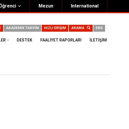
Öğrenci
Mezun
International
E
AKADEMİK TAKVİM
HIZLI ERİŞİM
ARAMA
ENG
LER
DESTEK
FAALIYET RAPORLARI
İLETIŞIM