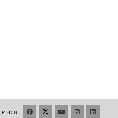
Facebook
X
YouTube
Instagram
LinkedIn
KİP EDİN