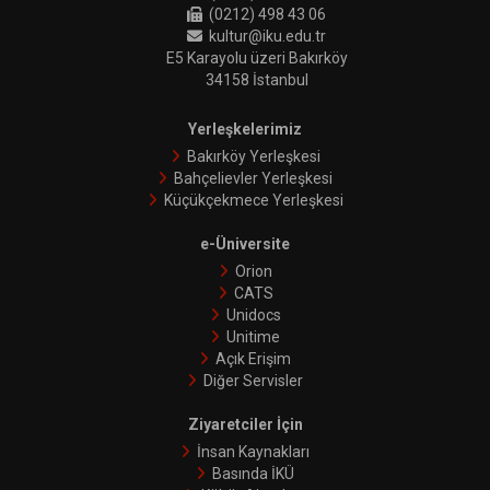
(0212) 498 43 06
kultur@iku.edu.tr
E5 Karayolu üzeri Bakırköy
34158 İstanbul
Yerleşkelerimiz
Bakırköy Yerleşkesi
Bahçelievler Yerleşkesi
Küçükçekmece Yerleşkesi
e-Üniversite
Orion
CATS
Unidocs
Unitime
Açık Erişim
Diğer Servisler
Ziyaretciler İçin
İnsan Kaynakları
Basında İKÜ