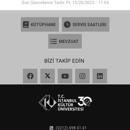
Son Güncelleme Tarihi: Pt, 10/20/2025 - 11:04
KÜTÜPHANE
SERVİS SAATLERİ
MEVZUAT
BİZİ TAKİP EDİN
Facebook
X
YouTube
Instagram
LinkedIn
(0212) 498 41 41