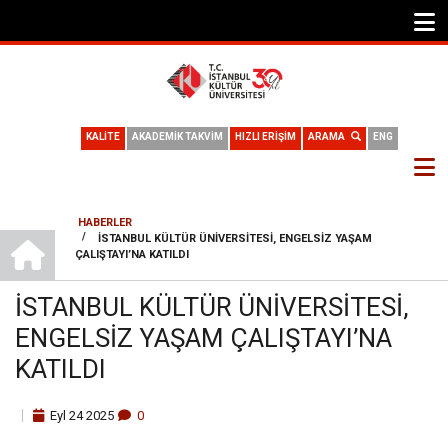
KALİTE
AKADEMİK TAKVİM
HIZLI ERİŞİM
ARAMA
ENG
HABERLER
ANA SAYFA
/
İSTANBUL KÜLTÜR ÜNIVERSITESI, ENGELSIZ YAŞAM
SAYFA
ÇALIŞTAYI’NA KATILDI
YOLU
İSTANBUL KÜLTÜR ÜNIVERSITESI,
ENGELSIZ YAŞAM ÇALIŞTAYI’NA
KATILDI
Eyl
24
2025
0