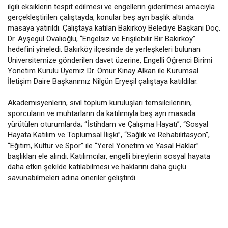
ilgili eksiklerin tespit edilmesi ve engellerin giderilmesi amacıyla
gerçekleştirilen çalıştayda, konular beş ayrı başlık altında
masaya yatırıldı. Çalıştaya katılan Bakırköy Belediye Başkanı Doç.
Dr. Ayşegül Ovalıoğlu, “Engelsiz ve Erişilebilir Bir Bakırköy”
hedefini yineledi. Bakırköy ilçesinde de yerleşkeleri bulunan
Üniversitemize gönderilen davet üzerine, Engelli Öğrenci Birimi
Yönetim Kurulu Üyemiz Dr. Ömür Kınay Alkan ile Kurumsal
İletişim Daire Başkanımız Nilgün Eryeşil çalıştaya katıldılar.
Akademisyenlerin, sivil toplum kuruluşları temsilcilerinin,
sporcuların ve muhtarların da katılımıyla beş ayrı masada
yürütülen oturumlarda; “İstihdam ve Çalışma Hayatı”, “Sosyal
Hayata Katılım ve Toplumsal İlişki”, “Sağlık ve Rehabilitasyon”,
“Eğitim, Kültür ve Spor” ile “Yerel Yönetim ve Yasal Haklar”
başlıkları ele alındı. Katılımcılar, engelli bireylerin sosyal hayata
daha etkin şekilde katılabilmesi ve haklarını daha güçlü
savunabilmeleri adına öneriler geliştirdi.